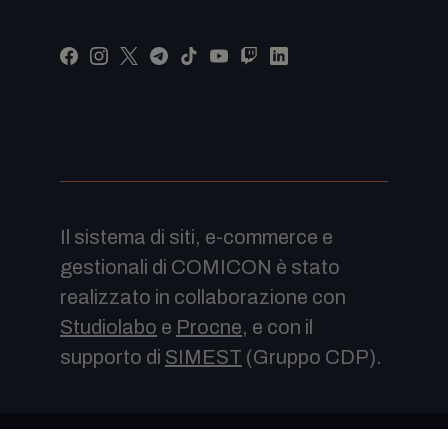
Il sistema di siti, e-commerce e
gestionali di COMICON è stato
realizzato in collaborazione con
Studiolabo
e
Procne
, e con il
supporto di
SIMEST
(Gruppo CDP).