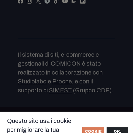
Il sistema di siti, e-commerce e
gestionali di COMICON è stato
realizzato in collaborazione con
Studiolabo
e
Procne
, e con il
supporto di
SIMEST
(Gruppo CDP).
© COPYRIGHT COMICON 2022 Tutti i diritti
Questo sito usa i cookie
riservati - VISIONA SOC. COOP. VICO
per migliorare la tua
SANTA MARIA A CAPPELLA VECCHIA 11,
COOKIE
OK,